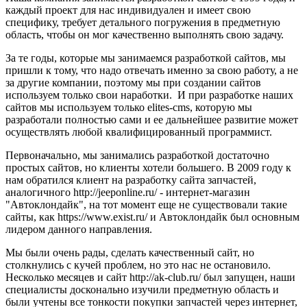
каждый проект для нас индивидуален и имеет свою
специфику, требует детального погружения в предметную
область, чтобы он мог качественно выполнять свою задачу.
За те годы, которые мы занимаемся разработкой сайтов, мы
пришли к тому, что надо отвечать именно за свою работу, а не
за другие компании, поэтому мы при создании сайтов
используем только свои наработки. И при разработке наших
сайтов мы используем только elites-cms, которую мы
разработали полностью сами и ее дальнейшее развитие может
осуществлять любой квалифицированный программист.
Первоначально, мы занимались разработкой достаточно
простых сайтов, но клиенты хотели большего. В 2009 году к
нам обратился клиент на разработку сайта запчастей,
аналогичного http://jeeponline.ru/ - интернет-магазин
"Автоклондайк", на тот момент еще не существовали такие
сайты, как https://www.exist.ru/ и Автоклондайк был основным
лидером данного направления.
Мы были очень рады, сделать качественный сайт, но
столкнулись с кучей проблем, но это нас не остановило.
Несколько месяцев и сайт http://ak-club.ru/ был запущен, наши
специалисты досконально изучили предметную область и
были учтены все тонкости покупки запчастей через интернет,