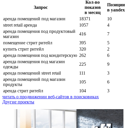
Кол-во
Позиции
Запрос
показов
в yandex
в месяц
аренда помещений под магазин
18371
10
street retail аренда
1057
4
аренда помещения под продуктовый
416
7
магазин
помещение стрит ритейл
395
5
купить стрит ритейл
320
2
аренда помещения под кондитерскую
262
6
аренда помещения под магазин
225
9
одежды
аренда помещений street retail
111
3
аренда помещений под магазин
105
6
продукты
аренда стрит ритейл
104
3
читать о продвижении веб-сайтов в поисковиках
Другие проекты