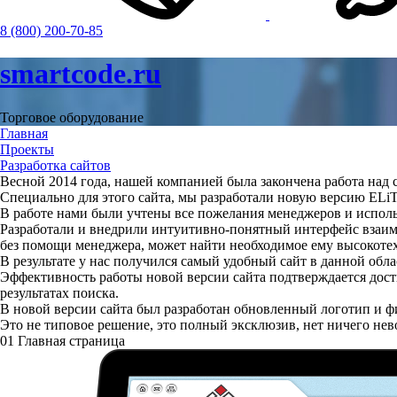
8 (800) 200-70-85
smartcode.ru
Торговое оборудование
Главная
Проекты
Разработка сайтов
Весной 2014 года, нашей компанией была закончена работа над 
Специально для этого сайта, мы разработали новую версию ELi
В работе нами были учтены все пожелания менеджеров и испол
Разработали и внедрили интуитивно-понятный интерфейс взаимо
без помощи менеджера, может найти необходимое ему высокотех
В результате у нас получился самый удобный сайт в данной обл
Эффективность работы новой версии сайта подтверждается дости
результатах поиска.
В новой версии сайта был разработан обновленный логотип и ф
Это не типовое решение, это полный эксклюзив, нет ничего не
01
Главная страница